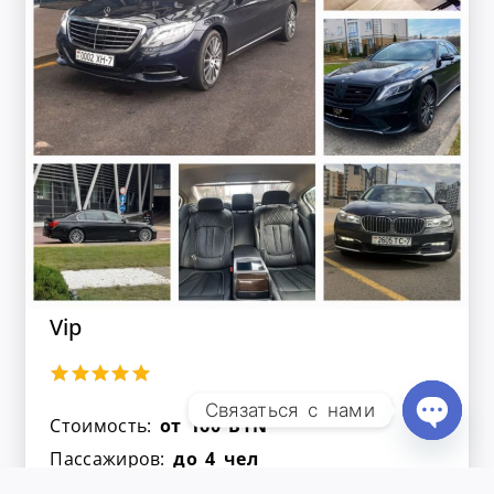
Vip
Связаться с нами
Стоимость:
от 160 BYN
Open Ch
Пассажиров:
до 4 чел
Место багажа:
3