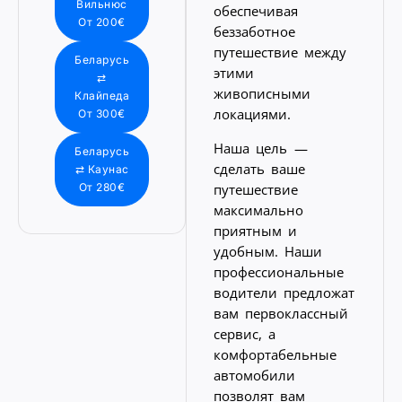
Вильнюс
обеспечивая
От 200€
беззаботное
путешествие между
Беларусь
этими
⇄
живописными
Клайпеда
локациями.
От 300€
Наша цель —
Беларусь
сделать ваше
⇄ Каунас
путешествие
От 280€
максимально
приятным и
удобным. Наши
профессиональные
водители предложат
вам первоклассный
сервис, а
комфортабельные
автомобили
позволят вам